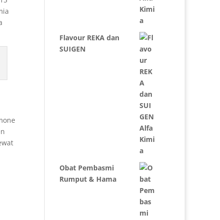
mia
a
Flavour REKA dan
SUIGEN
imone
en
ewat
Obat Pembasmi
Rumput & Hama