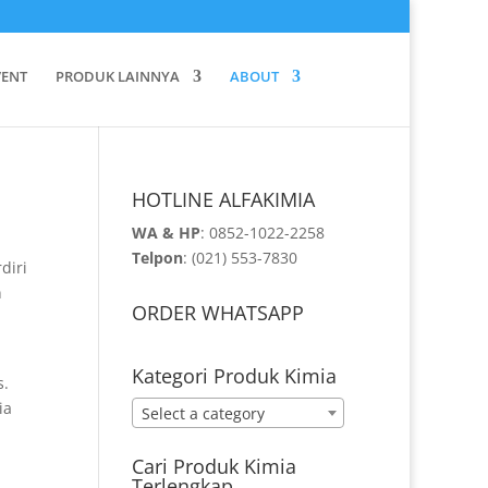
VENT
PRODUK LAINNYA
ABOUT
HOTLINE ALFAKIMIA
WA & HP
:
0852-1022-2258
Telpon
:
(021) 553-7830
diri
n
ORDER WHATSAPP
Kategori Produk Kimia
s.
ia
Select a category
n
Cari Produk Kimia
Terlengkap