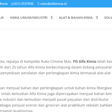
aKimia
(021) 5537830
sales@alfakimia.id
UK
KIMIA UMUM/INDUSTRI
ALAT & BAHAN KIMIA
SOL
ota, tepatya di kompleks Ruko Cimone Mas,
PD Alfa Kimia
telah ber
ebih dari 25 tahun Alfa Kimia berkecimpung dalam bidang penjuala
 penyediaan peralatan dan perlengkapan kimia termasuk alat-alat
akan menjual bahan dan perlengkapan untuk bahan kimia fiberglas
 inilah kemudian Alfa Kimia juga dipercayakan menjual bahan kim
 industri dan kemudian menjadi pusat pejualan dan distributor
sebagai penjual eceran dan grosiran alat praktikum sekolah bahka
erjamin kualitasnya.