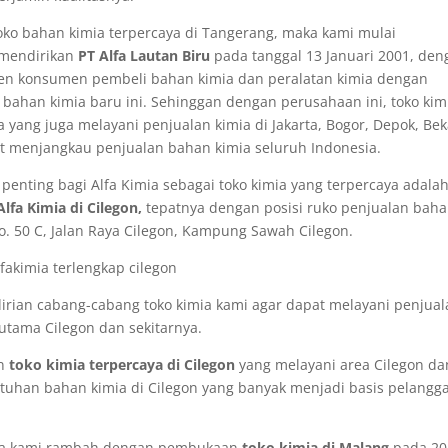
toko bahan kimia terpercaya di Tangerang, maka kami mulai
 mendirikan
PT Alfa Lautan Biru
pada tanggal 13 Januari 2001, den
en konsumen pembeli bahan kimia dan peralatan kimia dengan
bahan kimia baru ini. Sehinggan dengan perusahaan ini, toko kimi
 yang juga melayani penjualan kimia di Jakarta, Bogor, Depok, Bek
at menjangkau penjualan bahan kimia seluruh Indonesia.
penting bagi Alfa Kimia sebagai toko kimia yang terpercaya adala
lfa Kimia di Cilegon,
tepatnya dengan posisi ruko penjualan bah
 no. 50 C, Jalan Raya Cilegon, Kampung Sawah Cilegon.
dirian cabang-cabang toko kimia kami agar dapat melayani penjual
utama Cilegon dan sekitarnya.
n
toko kimia terpercaya di Cilegon
yang melayani area Cilegon da
butuhan bahan kimia di Cilegon yang banyak menjadi basis pelangg
juga kami rambah dengan pembukaan
toko kimia di Malang
pada 20