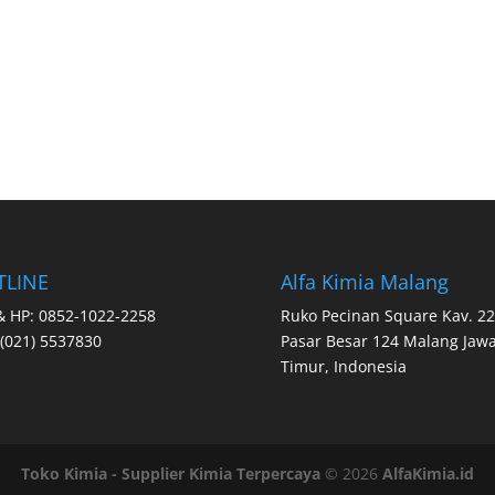
TLINE
Alfa Kimia Malang
 HP: 0852-1022-2258
Ruko Pecinan Square Kav. 22 
 (021) 5537830
Pasar Besar 124 Malang Jaw
Timur, Indonesia
Toko Kimia - Supplier Kimia Terpercaya
©
2026
AlfaKimia.id