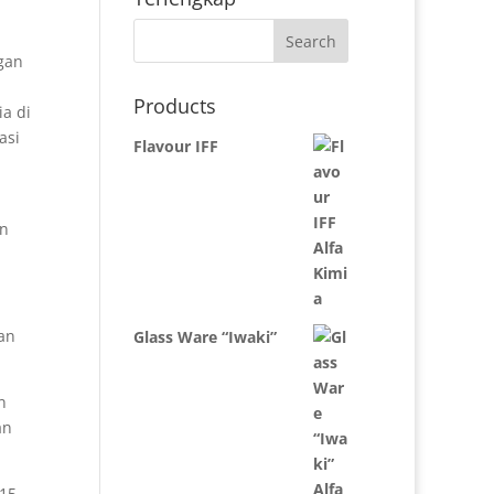
gan
Products
a di
asi
Flavour IFF
h
an
an
Glass Ware “Iwaki”
n
an
15