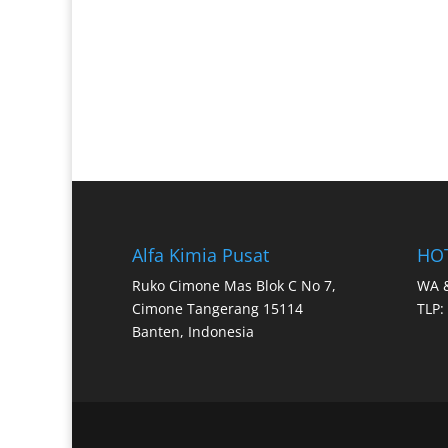
Alfa Kimia Pusat
HO
Ruko Cimone Mas Blok C No 7,
WA &
Cimone Tangerang 15114
TLP:
Banten, Indonesia