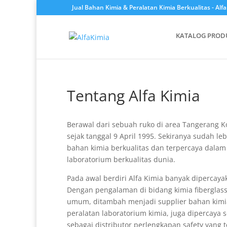
Jual Bahan Kimia & Peralatan Kimia Berkualitas - Alf
KATALOG PROD
Tentang Alfa Kimia
Berawal dari sebuah ruko di area Tangerang K
sejak tanggal 9 April 1995. Sekiranya sudah l
bahan kimia berkualitas dan terpercaya dalam
laboratorium berkualitas dunia.
Pada awal berdiri Alfa Kimia banyak dipercay
Dengan pengalaman di bidang kimia fiberglass
umum, ditambah menjadi supplier bahan kimia
peralatan laboratorium kimia, juga dipercaya 
sebagai distributor perlengkapan safety yang t